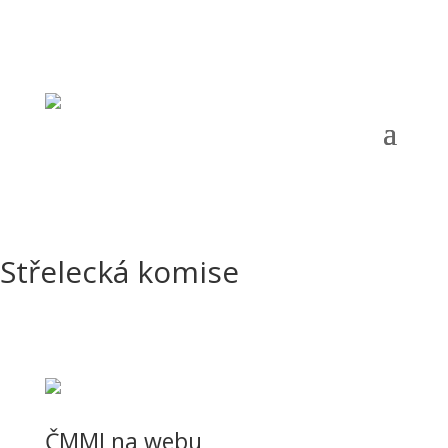
Telefon:
+420 774 624 368, +420 604 951 479 |
Email:
oms.ustinl@seznam.cz
|
Adresa:
Gorkého 28, Ústí nad Labem, 400 04 |
ČÚ:
210 295 1957 / 2010 |
IČ:
67777881 |
Datová schránka:
Střelecká komise
ČMMJ na webu